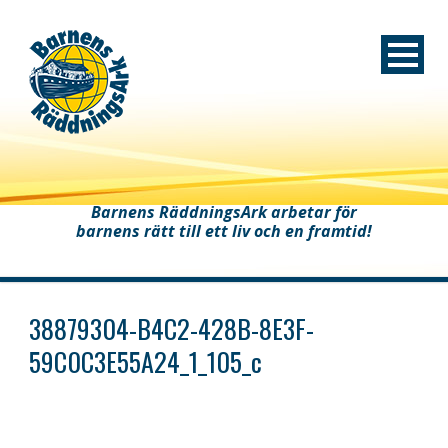
Barnens RäddningsArk arbetar för
barnens rätt till ett liv och en framtid!
38879304-B4C2-428B-8E3F-
59C0C3E55A24_1_105_c