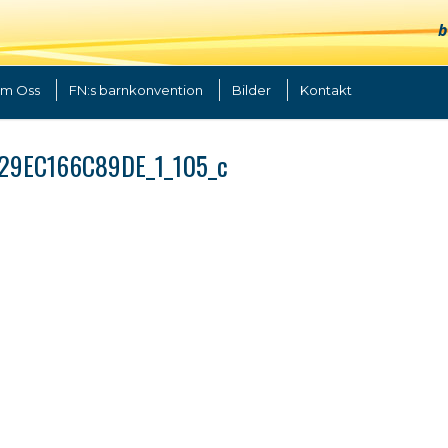
b
m Oss
FN:s barnkonvention
Bilder
Kontakt
29EC166C89DE_1_105_c