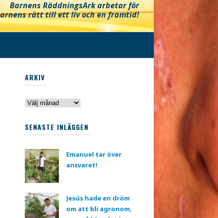
Barnens RäddningsArk arbetar för
arnens rätt till ett liv och en framtid!
ARKIV
Arkiv
SENASTE INLÄGGEN
Emanuel tar över
ansvaret!
Jesús hade en dröm
om att bli agronom,