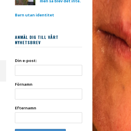
men så blev det inte.
Barn utan identitet
ANMÄL DIG TILL VÅRT
NYHETSBREV
Din e-post:
Förnamn
Efternamn