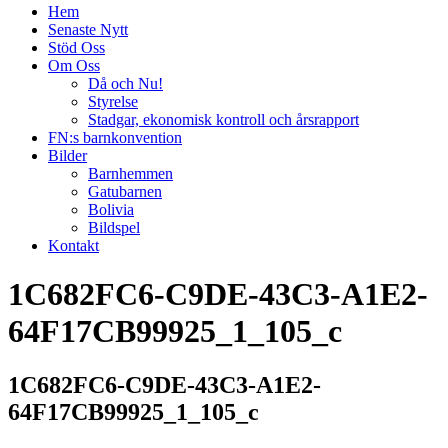
Hem
Senaste Nytt
Stöd Oss
Om Oss
Då och Nu!
Styrelse
Stadgar, ekonomisk kontroll och årsrapport
FN:s barnkonvention
Bilder
Barnhemmen
Gatubarnen
Bolivia
Bildspel
Kontakt
1C682FC6-C9DE-43C3-A1E2-
64F17CB99925_1_105_c
1C682FC6-C9DE-43C3-A1E2-
64F17CB99925_1_105_c