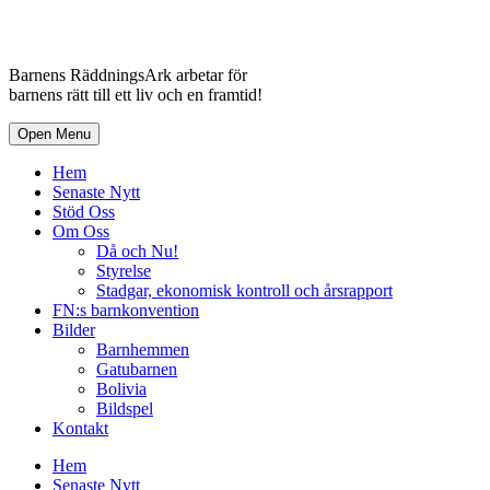
Barnens RäddningsArk arbetar för
barnens rätt till ett liv och en framtid!
Open Menu
Hem
Senaste Nytt
Stöd Oss
Om Oss
Då och Nu!
Styrelse
Stadgar, ekonomisk kontroll och årsrapport
FN:s barnkonvention
Bilder
Barnhemmen
Gatubarnen
Bolivia
Bildspel
Kontakt
Hem
Senaste Nytt