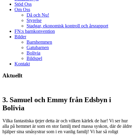
Stöd Oss
Om Oss
Då och Nu!
Styrelse
Stadgar, ekonomisk kontroll och årsrapport
FN:s barnkonvention
Bilder
Barnhemmen
Gatubarnen
Bolivia
Bildspel
Kontakt
Aktuellt
3. Samuel och Emmy från Edsbyn i
Bolivia
Vilka fantastiska tjejer detta är och vilken kärlek de har! Vi ser hur
alla på hemmet är som en stor familj med massa syskon, där de äldre
hjälper sina småsystrar som i en vanlig familj! Vi har så roligt