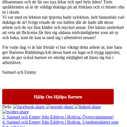
tillsammans och de lär oss nya lekar och spel hela tiden! Trots
språkbristen så är de väldigt duktiga på att förklara och vi brister ofta
ut i skratt.
Vi var med en lektion när tjejerna hade sylektion, helt fantastiskt vad
duktiga de är! Ivrigt visade de oss häften där de hade allt deras
arbete och de syr fina kläder och mycket annat. Det känns underbart
att veta att flickorna får lära sig sådana nödvändigheter som att sy
och baka, som de kan ta med sig i arbetslivet senare!
För varje dag vi är här förstår vi hur viktigt detta arbete är, inte bara
ger Barnens RäddningsArk dessa barn en lugn och trygg uppväxt,
utan de ger också barnen en otrolig möjlighet att klara sig bra i
arbetslivet.
Samuel och Emmy
Hjälp Oss Hjälpa Barnen
Dela:
2. Samuel och Emmy från Edsbyn i Bolivia. Översvämningar!
4. Samuel och Emmy från Edsbyn i Bolivia. Ungdomslägret som