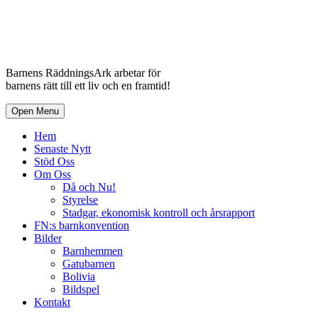
Barnens RäddningsArk arbetar för
barnens rätt till ett liv och en framtid!
Open Menu
Hem
Senaste Nytt
Stöd Oss
Om Oss
Då och Nu!
Styrelse
Stadgar, ekonomisk kontroll och årsrapport
FN:s barnkonvention
Bilder
Barnhemmen
Gatubarnen
Bolivia
Bildspel
Kontakt