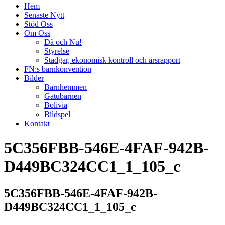
Hem
Senaste Nytt
Stöd Oss
Om Oss
Då och Nu!
Styrelse
Stadgar, ekonomisk kontroll och årsrapport
FN:s barnkonvention
Bilder
Barnhemmen
Gatubarnen
Bolivia
Bildspel
Kontakt
5C356FBB-546E-4FAF-942B-
D449BC324CC1_1_105_c
5C356FBB-546E-4FAF-942B-
D449BC324CC1_1_105_c