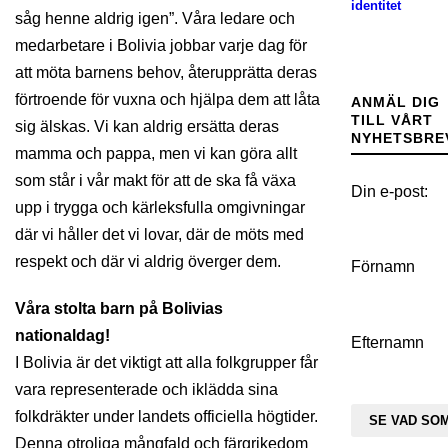
identitet
såg henne aldrig igen”. Våra ledare och
medarbetare i Bolivia jobbar varje dag för
att möta barnens behov, återupprätta deras
förtroende för vuxna och hjälpa dem att låta
ANMÄL DIG
TILL VÅRT
sig älskas. Vi kan aldrig ersätta deras
NYHETSBRE
mamma och pappa, men vi kan göra allt
som står i vår makt för att de ska få växa
Din e-post:
upp i trygga och kärleksfulla omgivningar
där vi håller det vi lovar, där de möts med
respekt och där vi aldrig överger dem.
Förnamn
Våra stolta barn på Bolivias
nationaldag!
Efternamn
I Bolivia är det viktigt att alla folkgrupper får
vara representerade och iklädda sina
folkdräkter under landets officiella högtider.
Denna otroliga mångfald och färgrikedom