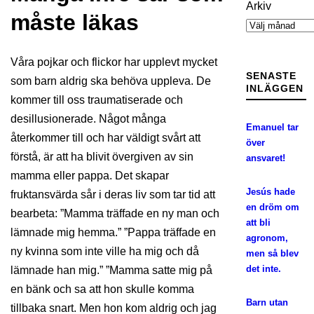
Arkiv
måste läkas
Våra pojkar och flickor har upplevt mycket
SENASTE
som barn aldrig ska behöva uppleva. De
INLÄGGEN
kommer till oss traumatiserade och
desillusionerade. Något många
Emanuel tar
återkommer till och har väldigt svårt att
över
förstå, är att ha blivit övergiven av sin
ansvaret!
mamma eller pappa. Det skapar
Jesús hade
fruktansvärda sår i deras liv som tar tid att
en dröm om
bearbeta: ”Mamma träffade en ny man och
att bli
lämnade mig hemma.” ”Pappa träffade en
agronom,
ny kvinna som inte ville ha mig och då
men så blev
det inte.
lämnade han mig.” ”Mamma satte mig på
en bänk och sa att hon skulle komma
Barn utan
tillbaka snart. Men hon kom aldrig och jag