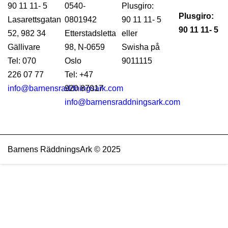
90 11 11- 5
0540-
Plusgiro:
Plusgiro:
Lasarettsgatan
0801942
90 11 11- 5
90 11 11- 5
52, 982 34
Etterstadsletta
eller
Gällivare
98, N-0659
Swisha på
Tel: 070
Oslo
9011115
226 07 77
Tel: +47
info@barnensraddningsark.com
920 87017
info@barnensraddningsark.com
Barnens RäddningsArk © 2025