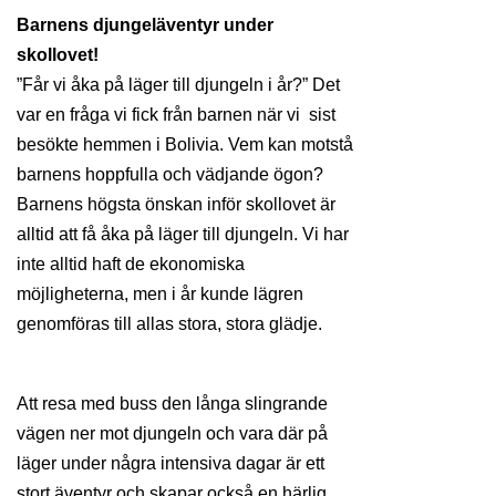
Barnens djungeläventyr under
skollovet!
”Får vi åka på läger till djungeln i år?” Det
var en fråga vi fick från barnen när vi sist
besökte hemmen i Bolivia. Vem kan motstå
barnens hoppfulla och vädjande ögon?
Barnens högsta önskan inför skollovet är
alltid att få åka på läger till djungeln. Vi har
inte alltid haft de ekonomiska
möjligheterna, men i år kunde lägren
genomföras till allas stora, stora glädje.
Att resa med buss den långa slingrande
vägen ner mot djungeln och vara där på
läger under några intensiva dagar är ett
stort äventyr och skapar också en härlig