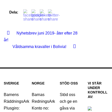
Dela:
Nyhetsbrev juni 2019- åter efter 28
år!
Våldsamma kravaller i Bolivia!
SVERIGE
NORGE
STÖD OSS
VI STÅR
UNDER
KONTROLL
Barnens
Barnas
Stöd oss
AV:
RäddningsArk
RedningsArk
och ge en
Plusgiro:
Konto no:
gåva via