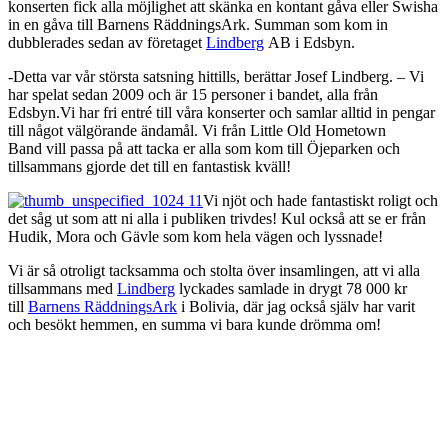
konserten fick alla möjlighet att skänka en kontant gåva eller Swisha
in en gåva till Barnens RäddningsArk. Summan som kom in
dubblerades sedan av företaget
Lindberg
AB i Edsbyn.
-Detta var vår största satsning hittills, berättar Josef Lindberg. – Vi
har spelat sedan 2009 och är 15 personer i bandet, alla från
Edsbyn.Vi har fri entré till våra konserter och samlar alltid in pengar
till något välgörande ändamål. Vi från Little Old Hometown
Band vill passa på att tacka er alla som kom till Öjeparken och
tillsammans gjorde det till en fantastisk kväll!
Vi njöt och hade fantastiskt roligt och
det såg ut som att ni alla i publiken trivdes! Kul också att se er från
Hudik, Mora och Gävle som kom hela vägen och lyssnade!
Vi är så otroligt tacksamma och stolta över insamlingen, att vi alla
tillsammans med
Lindberg
lyckades samlade in drygt 78 000 kr
till
Barnens RäddningsArk
i Bolivia, där jag också själv har varit
och besökt hemmen, en summa vi bara kunde drömma om!