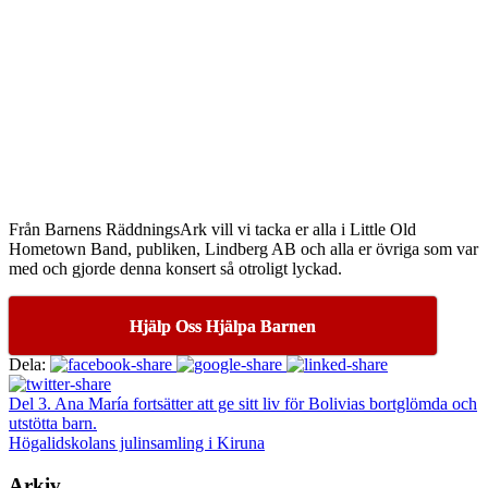
Från Barnens RäddningsArk vill vi tacka er alla i Little Old
Hometown Band, publiken, Lindberg AB och alla er övriga som var
med och gjorde denna konsert så otroligt lyckad.
Hjälp Oss Hjälpa Barnen
Dela:
Del 3. Ana María fortsätter att ge sitt liv för Bolivias bortglömda och
utstötta barn.
Högalidskolans julinsamling i Kiruna
Arkiv