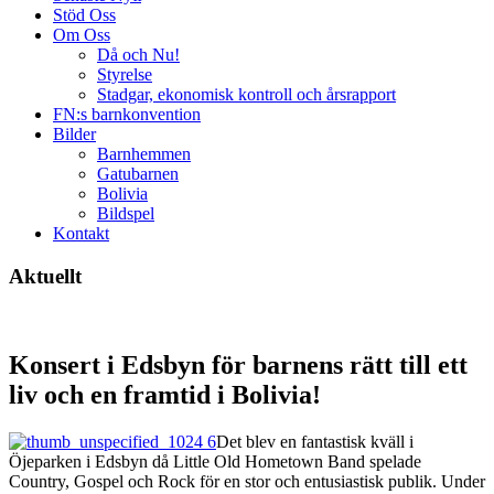
Stöd Oss
Om Oss
Då och Nu!
Styrelse
Stadgar, ekonomisk kontroll och årsrapport
FN:s barnkonvention
Bilder
Barnhemmen
Gatubarnen
Bolivia
Bildspel
Kontakt
Aktuellt
Konsert i Edsbyn för barnens rätt till ett
liv och en framtid i Bolivia!
Det blev en fantastisk kväll i
Öjeparken i Edsbyn då Little Old Hometown Band spelade
Country, Gospel och Rock för en stor och entusiastisk publik. Under