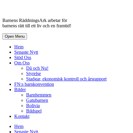
Barnens RäddningsArk arbetar för
barnens rätt till ett liv och en framtid!
Open Menu
Hem
Senaste Nytt
Stöd Oss
Om Oss
Då och Nu!
Styrelse
Stadgar, ekonomisk kontroll och årsrapport
FN:s barnkonvention
Bilder
Barnhemmen
Gatubarnen
Bolivia
Bildspel
Kontakt
Hem
Senaste Nytt