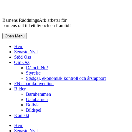
Barnens RäddningsArk arbetar för
barnens rätt till ett liv och en framtid!
Open Menu
Hem
Senaste Nytt
Stöd Oss
Om Oss
Då och Nu!
Styrelse
Stadgar, ekonomisk kontroll och årsrapport
FN:s barnkonvention
Bilder
Barnhemmen
Gatubarnen
Bolivia
Bildspel
Kontakt
Hem
Senaste Nytt