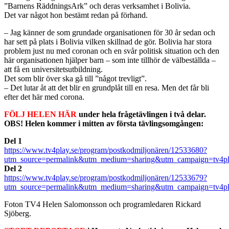
”Barnens RäddningsArk” och deras verksamhet i Bolivia.
Det var något hon bestämt redan på förhand.
– Jag känner de som grundade organisationen för 30 år sedan och
har sett på plats i Bolivia vilken skillnad de gör. Bolivia har stora
problem just nu med coronan och en svår politisk situation och den
här organisationen hjälper barn – som inte tillhör de välbeställda –
att få en universitetsutbildning.
Det som blir över ska gå till ”något trevligt”.
– Det lutar åt att det blir en grundplåt till en resa. Men det får bli
efter det här med corona.
FÖLJ HELEN HÄR
under hela frågetävlingen i två delar.
OBS! Helen kommer i mitten av första tävlingsomgången:
Del 1
https://www.tv4play.se/program/postkodmiljonären/12533680?
utm_source=permalink&utm_medium=sharing&utm_campaign=tv4pl
Del 2
https://www.tv4play.se/program/postkodmiljonären/12533679?
utm_source=permalink&utm_medium=sharing&utm_campaign=tv4pl
Foton TV4 Helen Salomonsson och programledaren Rickard
Sjöberg.