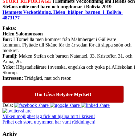
STORT REPORTAGE
i Hemmets
Veckotidning om Helens och
Stefans möte med barn och ungdomar i Bolivia 2019
Hemmets Veckotidning. Helen_hjälper_barnen_i_Bolivia-
4873177
Fakta:
Helen Salomonsson
Bor:
I Tomelilla men kommer från Malmberget i Gällivare
kommun. Flyttade till Skåne för tio år sedan för att slippa snön och
mörkret.
Familj:
Maken Stefan och barnen Natanael, 33, Kristoffer, 31, och
Anna, 26.
Yrke:
Högstadielärare i svenska, engelska och tyska på Alléskolan i
Skurup.
Intressen:
Trädgård, mat och resor.
Din Gåva Betyder Mycket!
Dela:
Vilken möjlighet jag fick att hjälpa mitt i krisen!
Frihet och stora utrymmen har varit räddningen!
Arkiv