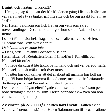
Lugnt, och nästan … kaxigt?
– Hehe, jo, jag tänkte att det här händer en gång i livet och får man
väl vara med i tv så tänker jag inte sitta och be om ursäkt för att jag
är där.
När Helen Salomonsson fick frågan om vem som skrev
novellsamlingen Decamerone, ringde hon sonen Natanael som
livlina.
I stället för att läsa hela frågan och svarsalternativen sa Helen:
”Decamerone, vem skrev den?”
Och Natanael tvekade inte.
– Det gjorde Giovanni Boccaccio, sa han.
Helen sätter på högtalartelefonen från soffan i Tomelilla och
Natanael får ordet.
– Vi hade diskuterat lite taktik på förhand och jag var beredd, säger
Natanael, som är mäkta stolt över morsan.
– Vi sitter här och känner att det är skönt att mamma har koll på
läget. Vi barn börjar komma ikapp henne, men hon är fortfarande
drottning på Trivial Pursuit och andra frågespel.
Den trettonde frågan efterfrågade den nisch i en moské som pekar ut
böneriktningen för en muslim. Helen hoppade av – även om hon
chansade rätt (mihrab).
Av vinsten på 225 000 går hälften bort i skatt.
Hälften av de
”verkliga” pengarna skänker Helen Salomonsson till organisationen