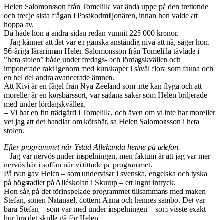
Helen Salomonsson från Tomelilla var ända uppe på den trettonde
och tredje sista frågan i Postkodmiljonären, innan hon valde att
hoppa av.
Då hade hon å andra sidan redan vunnit 225 000 kronor.
– Jag känner att det var en ganska anständig nivå att nå, säger hon.
56-åriga lärarinnan Helen Salomonsson från Tomelilla tävlade i
”heta stolen” både under fredags- och lördagskvällen och
imponerade rakt igenom med kunskaper i såväl flora som fauna och
en hel del andra avancerade ämnen.
Att Kivi är en fågel från Nya Zeeland som inte kan flyga och att
moreller är en körsbärssort, var sådana saker som Helen briljerade
med under lördagskvällen.
– Vi har en fin trädgård i Tomelilla, och även om vi inte har moreller
vet jag att det handlar om körsbär, sa Helen Salomonsson i heta
stolen.
Efter programmet når Ystad Allehanda henne på telefon.
– Jag var nervös under inspelningen, men faktum är att jag var mer
nervös här i soffan när vi tittade på programmet.
På tv:n gav Helen – som undervisar i svenska, engelska och tyska
på högstadiet på Alléskolan i Skurup – ett lugnt intryck.
Hon såg på det förinspelade programmet tillsammans med maken
Stefan, sonen Natanael, dottern Anna och hennes sambo. Det var
bara Stefan – som var med under inspelningen – som visste exakt
hur bra det skulle gå för Helen.