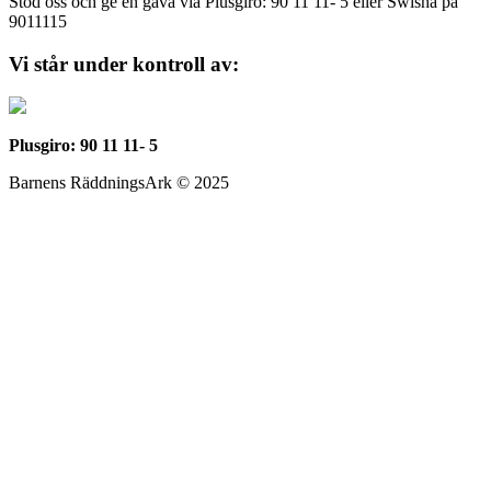
Stöd oss och ge en gåva via Plusgiro: 90 11 11- 5 eller Swisha på
9011115
Vi står under kontroll av:
Plusgiro: 90 11 11- 5
Barnens RäddningsArk © 2025