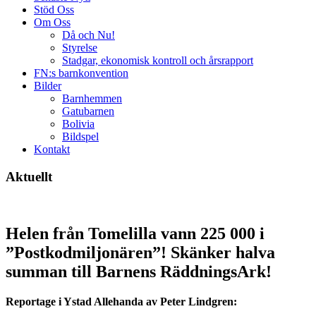
Stöd Oss
Om Oss
Då och Nu!
Styrelse
Stadgar, ekonomisk kontroll och årsrapport
FN:s barnkonvention
Bilder
Barnhemmen
Gatubarnen
Bolivia
Bildspel
Kontakt
Aktuellt
Helen från Tomelilla vann 225 000 i
”Postkodmiljonären”! Skänker halva
summan till Barnens RäddningsArk!
Reportage i Ystad Allehanda av Peter Lindgren: