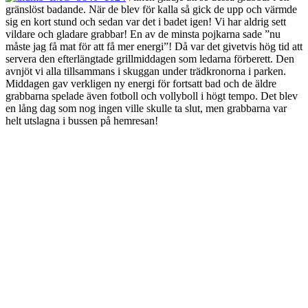
gränslöst badande. När de blev för kalla så gick de upp och värmde
sig en kort stund och sedan var det i badet igen! Vi har aldrig sett
vildare och gladare grabbar! En av de minsta pojkarna sade ”nu
måste jag få mat för att få mer energi”! Då var det givetvis hög tid att
servera den efterlängtade grillmiddagen som ledarna förberett. Den
avnjöt vi alla tillsammans i skuggan under trädkronorna i parken.
Middagen gav verkligen ny energi för fortsatt bad och de äldre
grabbarna spelade även fotboll och vollyboll i högt tempo. Det blev
en lång dag som nog ingen ville skulle ta slut, men grabbarna var
helt utslagna i bussen på hemresan!