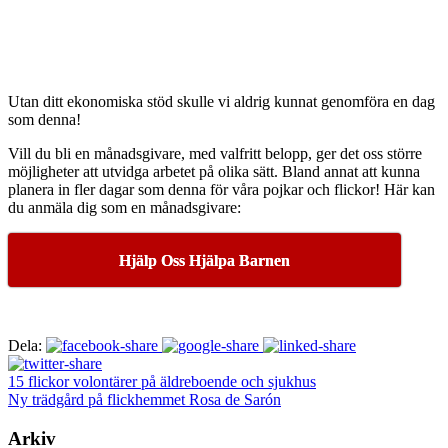
Utan ditt ekonomiska stöd skulle vi aldrig kunnat genomföra en dag
som denna!
Vill du bli en månadsgivare, med valfritt belopp, ger det oss större
möjligheter att utvidga arbetet på olika sätt. Bland annat att kunna
planera in fler dagar som denna för våra pojkar och flickor! Här kan
du anmäla dig som en månadsgivare:
Hjälp Oss Hjälpa Barnen
Dela:
15 flickor volontärer på äldreboende och sjukhus
Ny trädgård på flickhemmet Rosa de Sarón
Arkiv