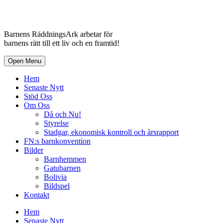
Barnens RäddningsArk arbetar för
barnens rätt till ett liv och en framtid!
Open Menu
Hem
Senaste Nytt
Stöd Oss
Om Oss
Då och Nu!
Styrelse
Stadgar, ekonomisk kontroll och årsrapport
FN:s barnkonvention
Bilder
Barnhemmen
Gatubarnen
Bolivia
Bildspel
Kontakt
Hem
Senaste Nytt