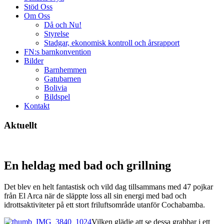
Stöd Oss
Om Oss
Då och Nu!
Styrelse
Stadgar, ekonomisk kontroll och årsrapport
FN:s barnkonvention
Bilder
Barnhemmen
Gatubarnen
Bolivia
Bildspel
Kontakt
Aktuellt
En heldag med bad och grillning
Det blev en helt fantastisk och vild dag tillsammans med 47 pojkar
från El Arca när de släppte loss all sin energi med bad och
idrottsaktiviteter på ett stort friluftsområde utanför Cochabamba.
Vilken glädje att se dessa grabbar i ett