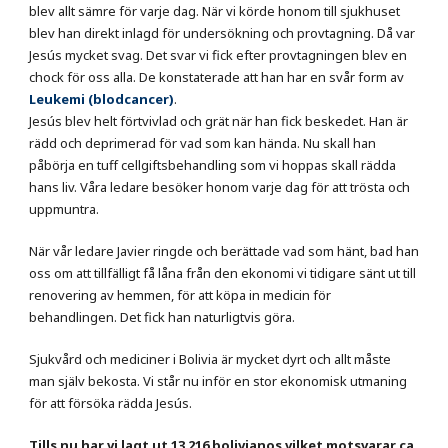
blev allt sämre för varje dag. När vi körde honom till sjukhuset
blev han direkt inlagd för undersökning och provtagning. Då var
Jesús mycket svag. Det svar vi fick efter provtagningen blev en
chock för oss alla. De konstaterade att han har en svår form av
Leukemi (blodcancer)
.
Jesús blev helt förtvivlad och grät när han fick beskedet. Han är
rädd och deprimerad för vad som kan hända. Nu skall han
påbörja en tuff cellgiftsbehandling som vi hoppas skall rädda
hans liv. Våra ledare besöker honom varje dag för att trösta och
uppmuntra.
När vår ledare Javier ringde och berättade vad som hänt, bad han
oss om att tillfälligt få låna från den ekonomi vi tidigare sänt ut till
renovering av hemmen, för att köpa in medicin för
behandlingen. Det fick han naturligtvis göra.
Sjukvård och mediciner i Bolivia är mycket dyrt och allt måste
man själv bekosta. Vi står nu inför en stor ekonomisk utmaning
för att försöka rädda Jesús.
Tills nu har vi lagt ut 13 216 bolivianos vilket motsvarar ca