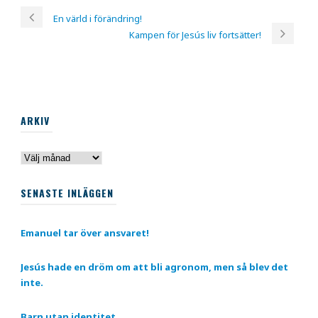
En värld i förändring!
Kampen för Jesús liv fortsätter!
ARKIV
Arkiv
SENASTE INLÄGGEN
Emanuel tar över ansvaret!
Jesús hade en dröm om att bli agronom, men så blev det
inte.
Barn utan identitet